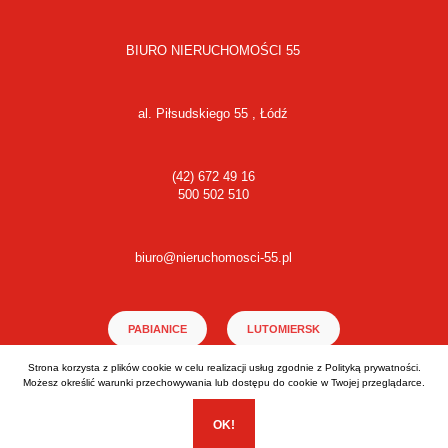
BIURO NIERUCHOMOŚCI 55
al. Piłsudskiego 55 , Łódź
(42) 672 49 16
500 502 510
biuro@nieruchomosci-55.pl
PABIANICE
LUTOMIERSK
Strona korzysta z plików cookie w celu realizacji usług zgodnie z
Polityką prywatności
.
ALEKSANDRÓW ŁÓDZKI
Możesz określić warunki przechowywania lub dostępu do cookie w Twojej przeglądarce.
OK!
Realizacja:
EstiCRM
- Wszelkie prawa zastrzeżone (C) 2026