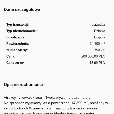
Dane szczegółowe
Typ transakcji:
sprzedaż
Typ nieruchomości:
Działka
Lokalizacja:
Boginia
2
Powierzchnia:
14 300 m
Numer oferty:
750696
Cena:
200 000,00 PLN
2
Cena za m
:
13,99 PLN
Opis nieruchomości
Atrakcyjny kawałek lasu - Twoja prywatna oaza natury!
Na sprzedaż wyjątkowy las o powierzchni 14 300 m², położony w
sercu Łódzkich Wzniesień - w miejscu, gdzie cisza, świeże
powietrze i szum drzew tworzą idealną harmonię z naturą.