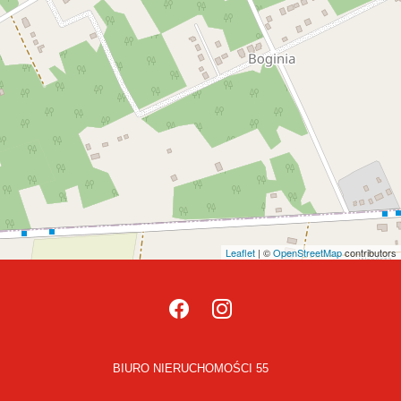
Leaflet
| ©
OpenStreetMap
contributors
BIURO NIERUCHOMOŚCI 55