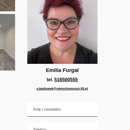
Emilia Furgał
tel.
516500555
e.bednarek@nieruchomosci-55.pl