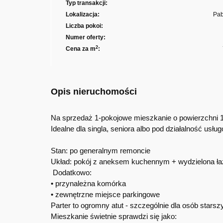
Typ transakcji:
Lokalizacja:
Pab
Liczba pokoi:
Numer oferty:
2
Cena za m
:
Opis nieruchomości
Na sprzedaż 1-pokojowe mieszkanie o powierzchni 19
Idealne dla singla, seniora albo pod działalność usłu
Stan: po generalnym remoncie
Układ: pokój z aneksem kuchennym + wydzielona ł
Dodatkowo:
• przynależna komórka
• zewnętrzne miejsce parkingowe
Parter to ogromny atut - szczególnie dla osób starsz
Mieszkanie świetnie sprawdzi się jako: