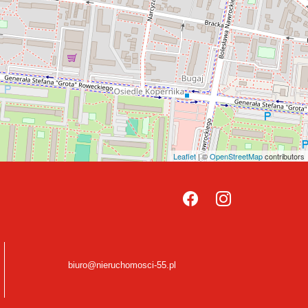
Leaflet
| ©
OpenStreetMap
contributors
biuro@nieruchomosci-55.pl