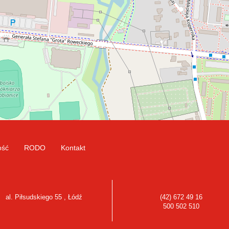
ość
RODO
Kontakt
al. Piłsudskiego 55 , Łódź
(42) 672 49 16
500 502 510