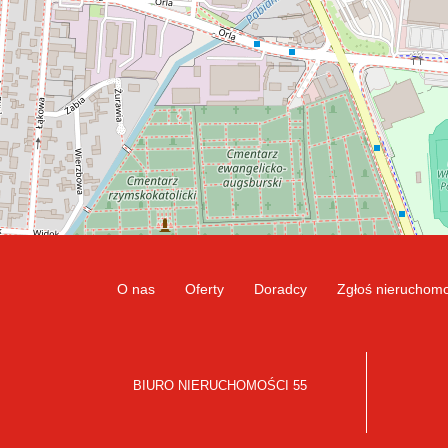
O nas
Oferty
Doradcy
Zgłoś nieruchom
BIURO NIERUCHOMOŚCI 55