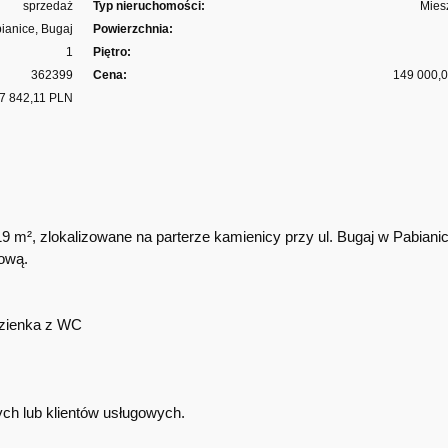
sprzedaż
Typ nieruchomości:
Mies
ianice, Bugaj
Powierzchnia:
1
Piętro:
362399
Cena:
149 000,
7 842,11 PLN
 m², zlokalizowane na parterze kamienicy przy ul. Bugaj w Pabiani
gową.
azienka z WC
ych lub klientów usługowych.