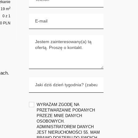
zkanie
2
19 m
0 z 1
00 PLN
cach.
WYRAŻAM ZGODĘ NA
PRZETWARZANIE PODANYCH
PRZEZE MNIE DANYCH
OSOBOWYCH.
ADMINISTRATOREM DANYCH
JEST NIERUCHOMOŚCI 55. MAM
PRAWO DOSTĘPU DO SWOICH