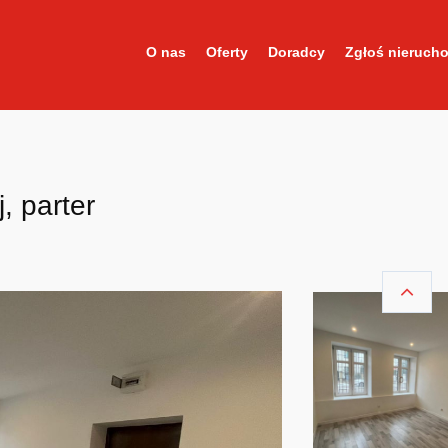
O nas
Oferty
Doradcy
Zgłoś nieruch
, parter