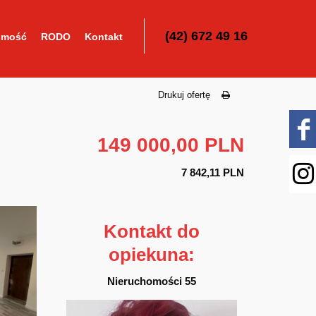
(42) 672 49 16
omość
RODO
Kontakt
Drukuj ofertę
149 000,00 PLN
7 842,11 PLN
Kontakt do
opiekuna:
Nieruchomości 55